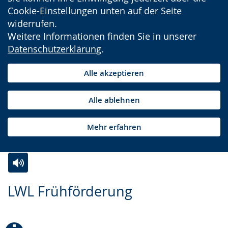
Cookie-Einstellungen unten auf der Seite
widerrufen.
Weitere Informationen finden Sie in unserer
Datenschutzerklärung
.
Alle akzeptieren
Alle ablehnen
Mehr erfahren
Zur
Aktiviere
Ein
LWL Frühförderung
Leichten
Audio-
Video
Sprache
Unterstützung.
in
wechseln.
Deutscher