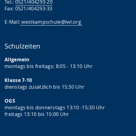
e
t
e
Tel.:
0521/404293-20
Fax: 0521/404293-33
w
e
r
e
r
G
E-Mail:
westkampschule@lwl.org
c
s
e
h
t
b
Schulzeiten
s
ü
ä
e
t
r
Allgemein
l
z
d
montags bis freitags: 8:05 - 13:10 Uhr
n
u
e
Klasse 7-10
.
n
n
dienstags zusätzlich bis 15:30 Uhr
g
s
.
p
OGS
r
montags bis donnerstags 13:10 -15:30 Uhr
freitags 13:10 bis 15:00 Uhr
a
c
h