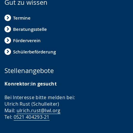
Gut zu wissen
e
w
Termine
i
Beratungsstelle
r
d
Förderverein
a
Schülerbeförderung
n
g
Stellenangebote
e
z
Konrektor:in gesucht
e
Bei Interesse bitte melden bei:
i
Ulrich Rust (Schulleiter)
g
Mail:
ulrich.rust@lwl.org
Tel:
0521 404293-21
t
.