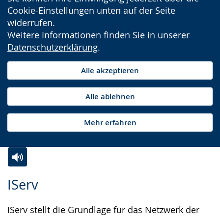
Cookie-Einstellungen unten auf der Seite
widerrufen.
Weitere Informationen finden Sie in unserer
Datenschutzerklärung
.
Alle akzeptieren
Alle ablehnen
Mehr erfahren
Zur
Aktiviere
Ein
IServ
Leichten
Audio-
Video
Sprache
Unterstützung.
in
IServ stellt die Grundlage für das Netzwerk der
wechseln.
Deutscher