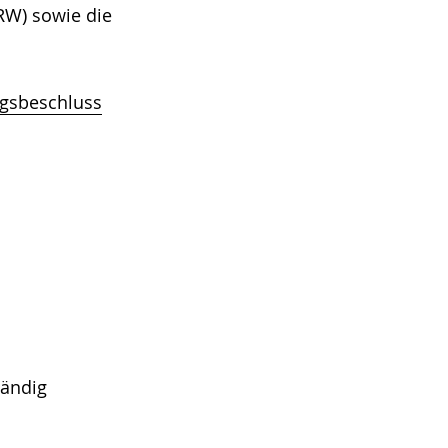
RW) sowie die
gsbeschluss
tändig