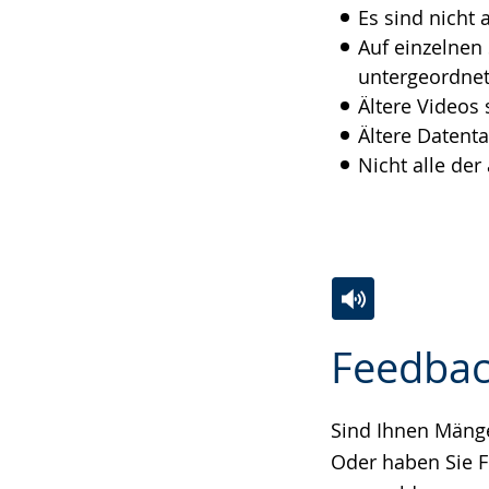
Es sind nicht 
angezeigt.
Auf einzelnen
untergeordnet
Ältere Videos 
Ältere Datenta
Nicht alle de
Zur
Aktiviere
Ein
Feedbac
Leichten
Audio-
Video
Sprache
Unterstützung.
in
wechseln.
Deutscher
Sind Ihnen Mängel
Gebärdensprach
Oder haben Sie F