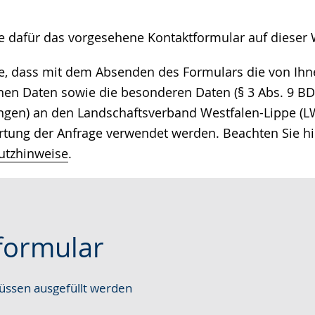
ie dafür das vorgesehene Kontaktformular auf dieser 
ie, dass mit dem Absenden des Formulars die von I
n Daten sowie die besonderen Daten (§ 3 Abs. 9 BDS
ngen) an den Landschaftsverband Westfalen-Lippe (LW
tung der Anfrage verwendet werden. Beachten Sie hi
utzhinweise
.
formular
ssen ausgefüllt werden
e