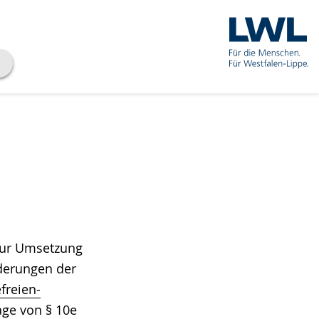
 zur Umsetzung
derungen der
freien-
age von § 10e