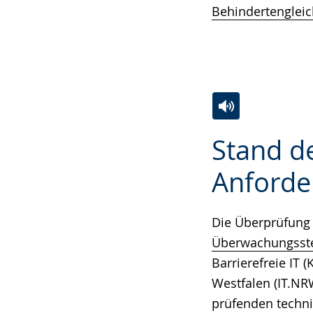
Behindertengleic
Zur
Aktiviere
Ein
Stand de
Leichten
Audio-
Video
Sprache
Unterstützung.
in
Anforde
wechseln.
Deutscher
Gebärdensprach
Die Überprüfung 
wird
Überwachungsstel
angezeigt.
Barrierefreie IT
Westfalen (IT.N
prüfenden techn