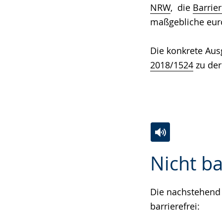
NRW
, die
Barrie
maßgebliche eur
Die konkrete Aus
2018/1524
zu der
Zur
Aktiviere
Ein
Nicht ba
Leichten
Audio-
Video
Sprache
Unterstützung.
in
wechseln.
Deutscher
Die nachstehend 
Gebärdensprach
barrierefrei:
wird