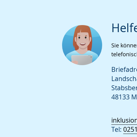
Helf
Sie könne
telefonisc
Briefadr
Landsch
Stabsbe
48133 M
inklusio
Tel:
025